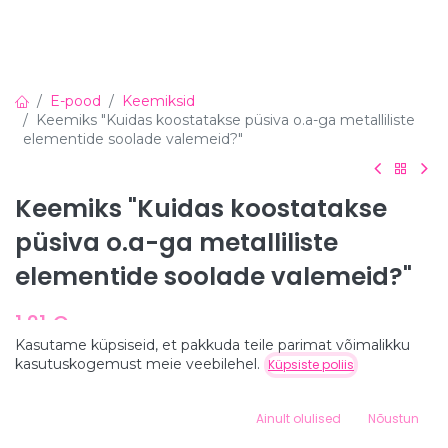
E-pood
Keemiksid
Keemiks "Kuidas koostatakse püsiva o.a-ga metalliliste
elementide soolade valemeid?"
Keemiks "Kuidas koostatakse
püsiva o.a-ga metalliliste
elementide soolade valemeid?"
1,21
€
Sisaldab käibemaksu
Kasutame küpsiseid, et pakkuda teile parimat võimalikku
Hind:
kasutuskogemust meie veebilehel.
Küpsiste poliis
Lisa ostukorvi
1,21
€
Trükise Suurus
0
A5
Ainult olulised
Nõustun
A4
Home
Search
Wishlist
+
0,41
€