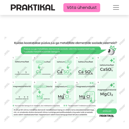
Võta ühendust