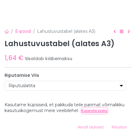
E-pood
Lahustuvustabel (alates A3)
Lahustuvustabel (alates A3)
1,64
€
Sisaldab käibemaksu
Riputamise Viis
Trükise Suurus
Kasutame küpsiseid, et pakkuda teile parimat võimalikku
A3
Hind:
kasutuskogemust meie veebilehel.
Küpsiste poliis
Lisa ostukorvi
A2
1,64
€
+
4,10
€
A1
+
8,20
€
0
Ainult olulised
Nõustun
A0
+
15,57
€
Home
Search
Wishlist