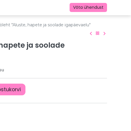
Võta ühendust
öleht "Aluste, hapete ja soolade igapäevaelu"
 hapete ja soolade
su
ostukorvi