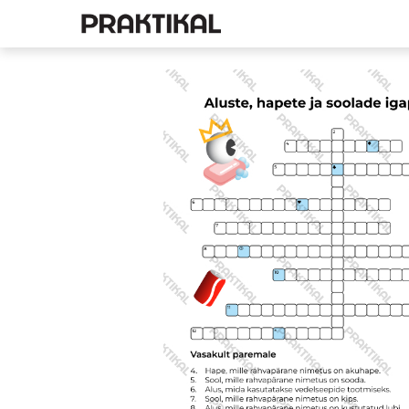
E-pood
Füüsika
Ke