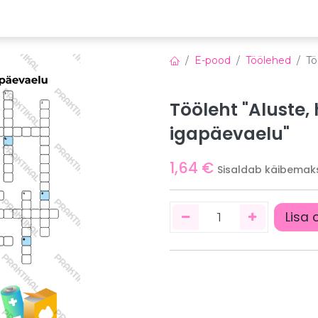
emia
Õppeplatvorm
Veebinarid
Uudised
E-pood
Töölehed
Tö
Tööleht "Aluste,
igapäevaelu"
1,64
€
Sisaldab käibemak
Lisa 