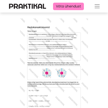
Võta ühendust