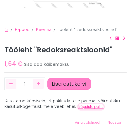
E-pood
Keemia
Tööleht "Redoksreaktsioonid"
Tööleht "Redoksreaktsioonid"
1,64
€
Sisaldab käibemaksu
Lisa ostukorvi
Kasutame küpsiseid, et pakkuda teile parimat võimalikku
Hind:
kasutuskogemust meie veebilehel.
Küpsiste poliis
Lisa ostukorvi
1,64
€
0
Detailid
Ainult olulised
Nõustun
Home
Search
Wishlist