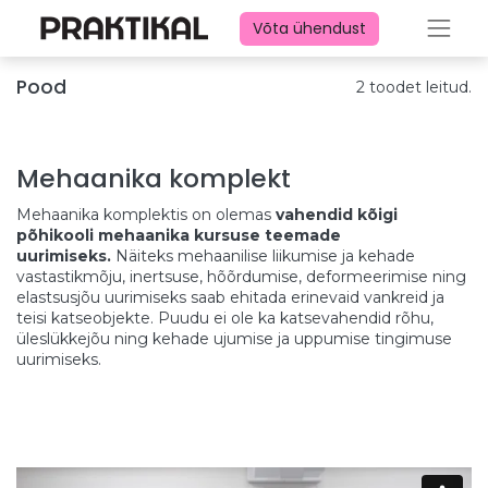
Võta ühendust
Pood
2 toodet leitud.
Mehaanika komplekt
Mehaanika komplektis on olemas
vahendid kõigi
põhikooli mehaanika kursuse teemade
uurimiseks.
Näiteks mehaanilise liikumise ja
kehade
vastastikmõju, inertsuse, hõõrdumise, deformeerimise ning
elastsusjõu uurimiseks saab ehitada erinevaid vankreid ja
teisi katseobjekte. Puudu ei ole ka katsevahendid rõhu,
üleslükkejõu ning kehade ujumise ja uppumise tingimuse
uurimiseks.