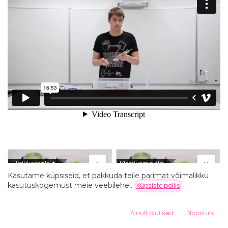
Üksikkomplekt
Klassikomplekt
Kasutame küpsiseid, et pakkuda teile parimat võimalikku
kasutuskogemust meie veebilehel.
Küpsiste poliis
Filtrid
Hind - odavast kallimaks
0
Ainult olulised
Nõustun
Home
Search
Wishlist