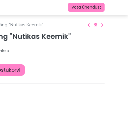
Võta ühendust
äng "Nutikas Keemik"
g "Nutikas Keemik"
aksu
ostukorvi