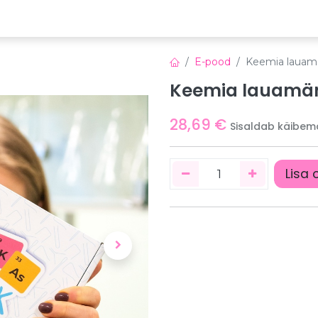
emia
Õppeplatvorm
Veebinarid
Uudised
E-pood
Keemia lauam
Keemia lauamän
28,69
€
Sisaldab käibem
Lisa 