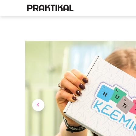
E-pood
Füüsika
Ke