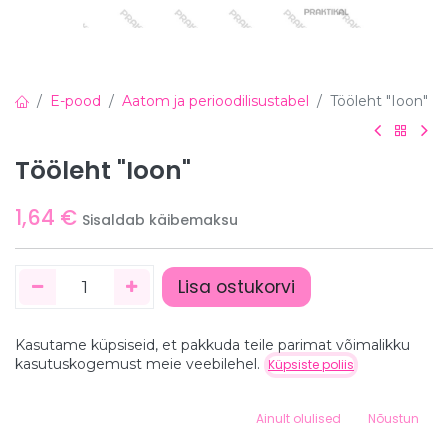
E-pood
Aatom ja perioodilisustabel
Tööleht "Ioon"
Tööleht "Ioon"
1,64
€
Sisaldab käibemaksu
Lisa ostukorvi
Kasutame küpsiseid, et pakkuda teile parimat võimalikku
Hind:
kasutuskogemust meie veebilehel.
Küpsiste poliis
Lisa ostukorvi
1,64
€
0
Detailid
Ainult olulised
Nõustun
Home
Search
Wishlist