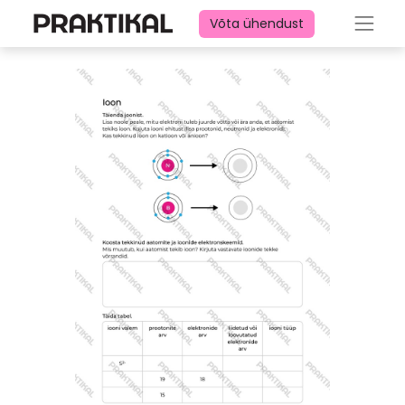
Võta ühendust