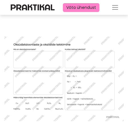
Võta ühendust