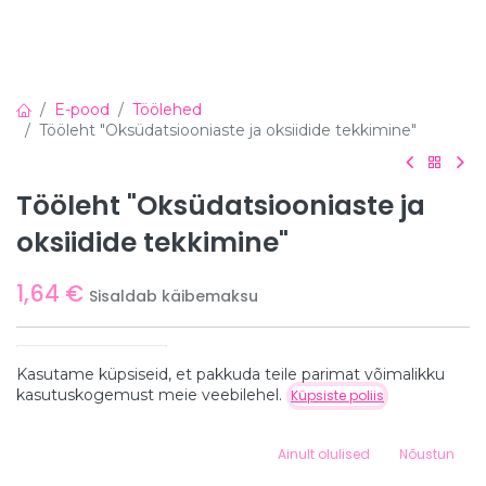
E-pood
Töölehed
Tööleht "Oksüdatsiooniaste ja oksiidide tekkimine"
Tööleht "Oksüdatsiooniaste ja
oksiidide tekkimine"
1,64
€
Sisaldab käibemaksu
Lisa ostukorvi
Kasutame küpsiseid, et pakkuda teile parimat võimalikku
Hind:
kasutuskogemust meie veebilehel.
Küpsiste poliis
Lisa ostukorvi
1,64
€
0
Ainult olulised
Nõustun
Home
Search
Wishlist