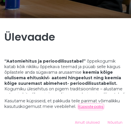
Ülevaade
“Aatomiehitus ja perioodilisustabel”
õppekogumik
katab kõik riikliku õppekava teemad ja püüab selle käigus
õpilastele anda sügavama arusaamise
keemia kõige
olulisema ehituskivi- aatomi hingeelust ning keemia
kõige suuremast abimehest- perioodilisustabelist
.
Kogumiku ülesehitus on pigem traditsiooniline – alustame
aatomi ehitusliku eripäraga, liigume edasi perioodilisustabeli
tundma õppimise juurde ning lõpetame juba suuremate
Kasutame küpsiseid, et pakkuda teile parimat võimalikku
legoklotside ehk molekulide ja keemilise sideme maailmas.
kasutuskogemust meie veebilehel.
Küpsiste poliis
Suur osa avastamisest toimub käed-külge-meetodil
magnettahvli abil aatomi ehituslikku eripära uurides või
0
mängulisemaid ülesandeid (keemiliste elementide
Ainult olulised
Nõustun
Home
Search
Wishlist
nimetuste ja sümbolite ristsõna, katseklaaside pesemise