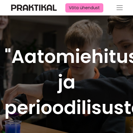
Võta ühendust
"Aatomiehitu
ja
perioodilisu