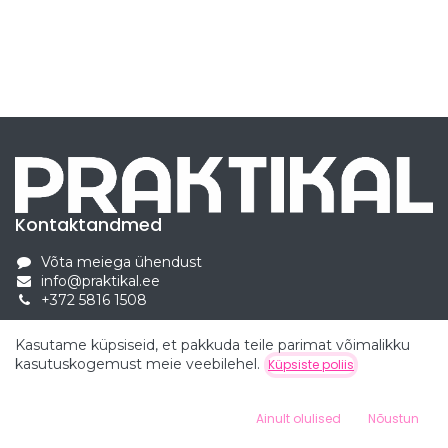
Kontaktandmed
Võta meiega ühendust
info@praktikal.ee
+372 5816 1508
Kasutame küpsiseid, et pakkuda teile parimat võimalikku
kasutuskogemust meie veebilehel.
Küpsiste poliis
Ainult olulised
Nõustun
Kasutajaõigused © Praktikal Education OÜ