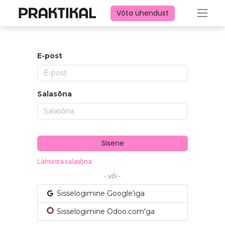
Võta ühendust
E-post
Salasõna
Sisene
Lähtesta salasõna
- või -
Sisselogimine Google'iga
Sisselogimine Odoo.com'ga