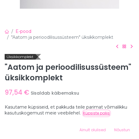
E-pood
"Aatom ja perioodilisussüsteem" üksikkomplekt
Üksikkomplekt
"Aatom ja perioodilisussüsteem"
üksikkomplekt
97,54
€
Sisaldab käibemaksu
Kasutame küpsiseid, et pakkuda teile parimat võimalikku
Hind:
kasutuskogemust meie veebilehel.
Lisa ostukorvi
Küpsiste poliis
Lisa ostukorvi
97,54
€
0
Ainult olulised
Nõustun
Home
Search
Wishlist