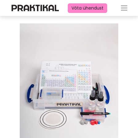
Võta ühendust