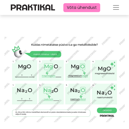
Võta ühendust