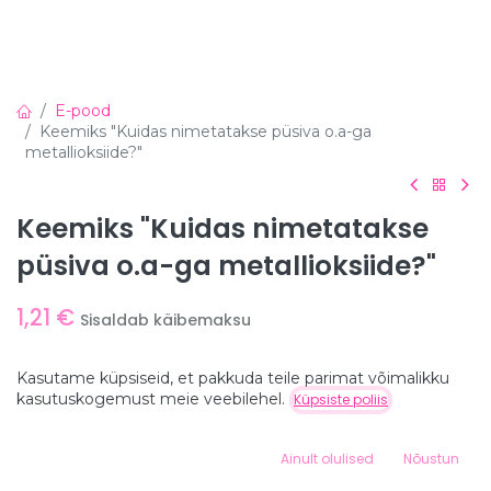
E-pood
Keemiks "Kuidas nimetatakse püsiva o.a-ga
metallioksiide?"
Keemiks "Kuidas nimetatakse
püsiva o.a-ga metallioksiide?"
1,21
€
Sisaldab käibemaksu
Kasutame küpsiseid, et pakkuda teile parimat võimalikku
Trükise Suurus
Hind:
kasutuskogemust meie veebilehel.
Küpsiste poliis
Lisa ostukorvi
A5
1,21
€
A4
+
0,41
€
0
Ainult olulised
Nõustun
A3
+
0,82
€
Home
Search
Wishlist