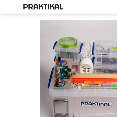
E-pood
Füüsika
Ke