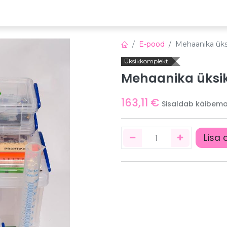
emia
Õppeplatvorm
Veebinarid
Uudised
E-pood
Mehaanika ük
Üksikkomplekt
Mehaanika üksi
163,11
€
Sisaldab käibem
Lisa 