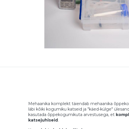
Mehaanika komplekt täiendab mehaanika õppekog
läbi kõiki kogumiku katseid ja "käed-külge" ülesan
kasutada õppekogumikuta arvestusega, et
kompl
katsejuhiseid
.