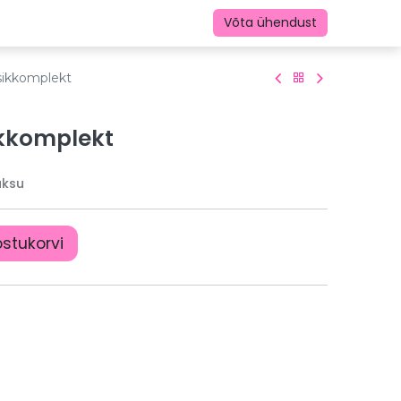
Võta ühendust
sikkomplekt
kkomplekt
aksu
ostukorvi