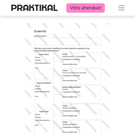
Võta ühendust