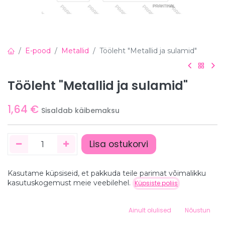
E-pood
Metallid
Tööleht "Metallid ja sulamid"
Tööleht "Metallid ja sulamid"
1,64
€
Sisaldab käibemaksu
Lisa ostukorvi
Kasutame küpsiseid, et pakkuda teile parimat võimalikku
Hind:
kasutuskogemust meie veebilehel.
Küpsiste poliis
Lisa ostukorvi
1,64
€
0
Detailid
Ainult olulised
Nõustun
Home
Search
Wishlist