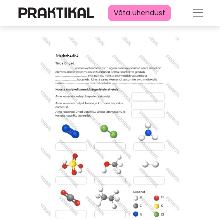
Võta ühendust