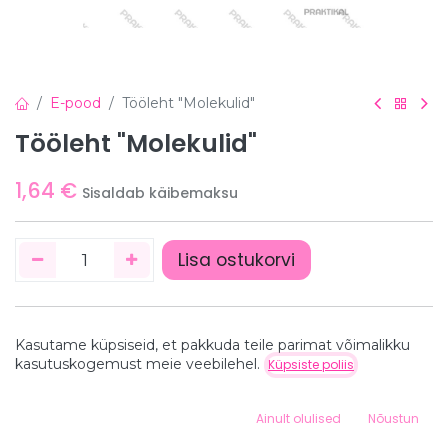
E-pood
Tööleht "Molekulid"
Tööleht "Molekulid"
1,64
€
Sisaldab käibemaksu
Lisa ostukorvi
Kasutame küpsiseid, et pakkuda teile parimat võimalikku
Hind:
kasutuskogemust meie veebilehel.
Küpsiste poliis
Lisa ostukorvi
1,64
€
Detailid
0
Ainult olulised
Nõustun
Home
Search
Wishlist
Detailid puuduvad