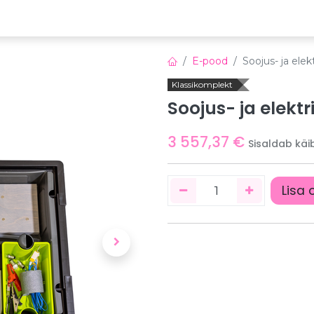
emia
Õppeplatvorm
Veebinarid
Uudised
E-pood
Soojus- ja ele
Klassikomplekt
Soojus- ja elekt
3 557,37
€
Sisaldab kä
Lisa 