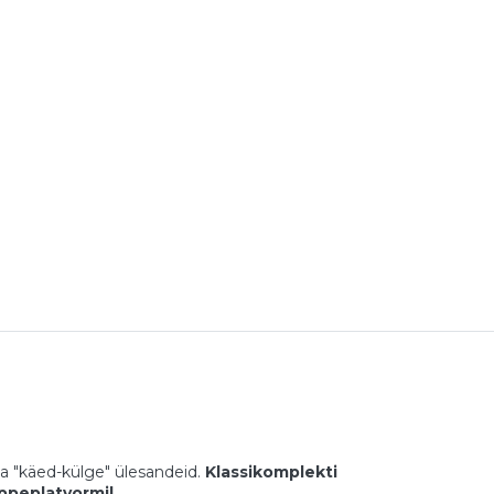
a "käed-külge" ülesandeid.
Klassikomplekti
ppeplatvormil.