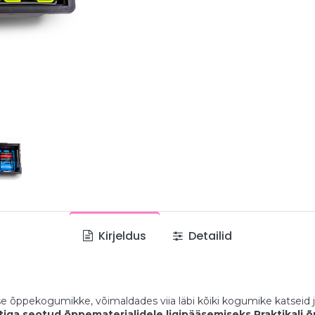
Kirjeldus
Detailid
e õppekogumikke, võimaldades viia läbi kõiki kogumike katseid j
tiga seotud õppematerjalidele ligipääsemiseks Praktikali õ