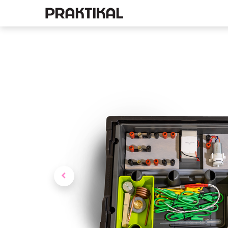
E-pood
Füüsika
Ke