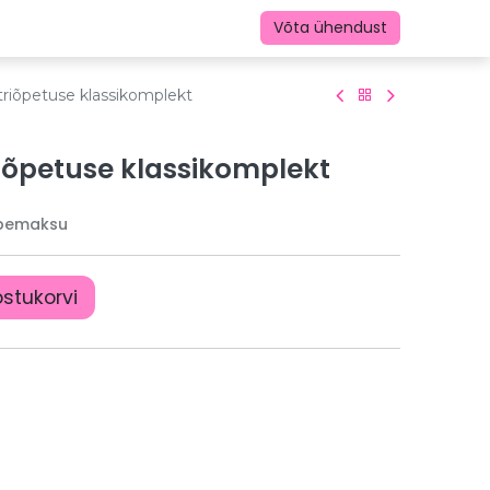
Võta ühendust
ktriõpetuse klassikomplekt
riõpetuse klassikomplekt
ibemaksu
ostukorvi