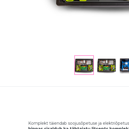
Komplekt täiendab soojusõpetuse ja elektriõpetus
hinnas sisaldub ka tähtajatu litsents komplek