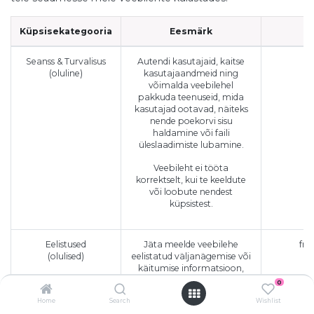
Küpsisekategooria
Eesmärk
Seanss & Turvalisus
Autendi kasutajaid, kaitse
s
(oluline)
kasutajaandmeid ning
võimalda veebilehel
pakkuda teenuseid, mida
kasutajad ootavad, näiteks
nende poekorvi sisu
haldamine või faili
üleslaadimiste lubamine.
Veebileht ei tööta
korrektselt, kui te keeldute
või loobute nendest
küpsistest.
Eelistused
Jäta meelde veebilehe
fro
(olulised)
eelistatud väljanägemise või
käitumise informatsioon,
näiteks nagu eelistatud keel
0
või piirkond.
Home
Search
Wishlist