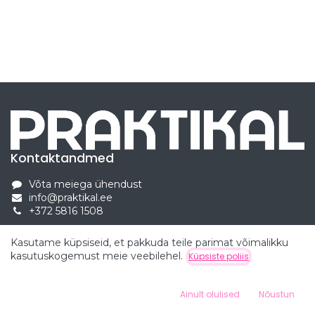
Kontaktandmed
Võta meiega ühendust
info@praktikal.ee
+372 5816 1508
Kasutame küpsiseid, et pakkuda teile parimat võimalikku
kasutuskogemust meie veebilehel.
Küpsiste poliis
Ainult olulised
Nõustun
Kasutajaõigused © Praktikal Education OÜ