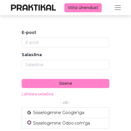
Võta ühendust
E-post
Salasõna
Sisene
Lähtesta salasõna
- või -
Sisselogimine Google'iga
Sisselogimine Odoo.com'ga