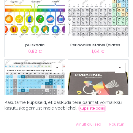
pH skaala
Perioodilisustabel (alates A3)
0,82
€
1,64
€
Kasutame küpsiseid, et pakkuda teile parimat võimalikku
kasutuskogemust meie veebilehel.
Küpsiste poliis
Filtrid
Esiletõstetud
0
Ainult olulised
Nõustun
Lahustuvustabel (alates A3)
Optika tegevuskast
Home
Search
Wishlist
1,64
€
32,50
€