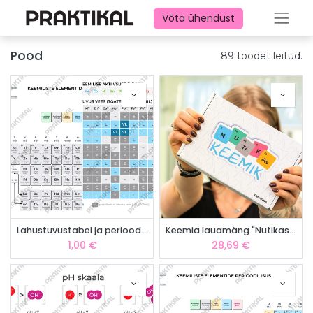
Võta ühendust
Pood
89 toodet leitud.
Lahustuvustabel ja perioodilisustabel (kahepoolne)
Keemia lauamäng "Nutikas Keemik"
1,00
€
28,69
€