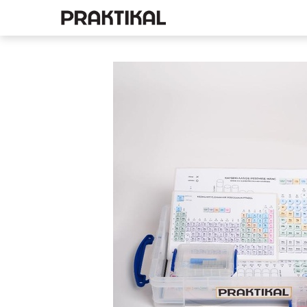
E-pood
Füüsika
Ke