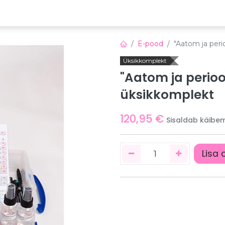
emia
Õppeplatvorm
Veebinarid
Uudised
E-pood
"Aatom ja per
Üksikkomplekt
"Aatom ja perio
üksikkomplekt
120,95
€
Sisaldab käibe
Lisa 