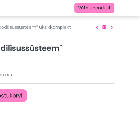
Võta ühendust
ioodilisussüsteem" üksikkomplekt
odilisussüsteem"
maksu
ostukorvi