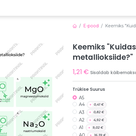
emia
Õppeplatvorm
Veebinarid
Uudised
E-pood
Keemiks "Kuida
Keemiks "Kuidas
metallioksiide?"
1,21
€
Sisaldab käibemaks
Trükise Suurus
A5
A4
+
0,41
€
A3
+
0,82
€
A2
+
4,92
€
A1
+
9,02
€
A0
+
16,39
€