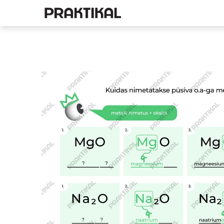
E-pood
Füüsika
Ke