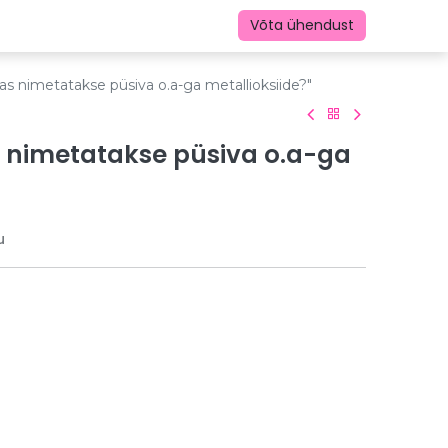
Võta ühendust
s nimetatakse püsiva o.a-ga metallioksiide?"
 nimetatakse püsiva o.a-ga
u