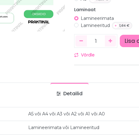
Laminaat
Lamineerimata
Lamineeritud
+
1,64
€
Lisa 
Võrdle
Detailid
A5
või
A4
või
A3
või
A2
või
A1
või
A0
Lamineerimata
või
Lamineeritud