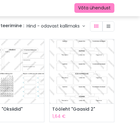
Võta ühendust
teerimine :
Hind - odavast kallimaks
isa ostukorvi
Lisa ostukorvi
 "Oksiidid"
Tööleht "Gaasid 2"
1,64
€