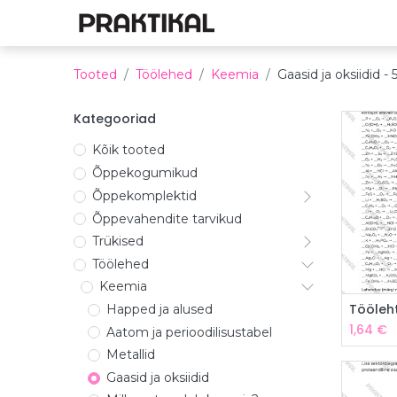
E-pood
Füüsika
Ke
Tooted
Töölehed
Keemia
Gaasid ja oksiidid
- 
Kategooriad
Kõik tooted
Õppekogumikud
Õppekomplektid
Õppevahendite tarvikud
Trükised
Töölehed
Keemia
Happed ja alused
1,64
€
Aatom ja perioodilisustabel
Metallid
Gaasid ja oksiidid