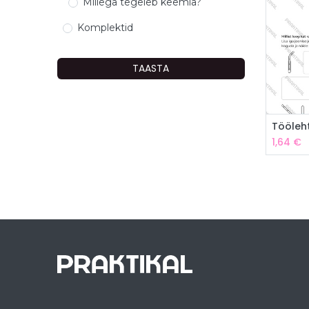
Millega tegeleb keemia?
Komplektid
TAASTA
Tööleht
1,64
€