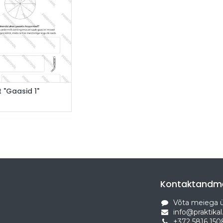
Lisa ostukorvi
 "Gaasid 1"
Kontaktandm
Võta meiega 
info@praktikal
+372 5816 150