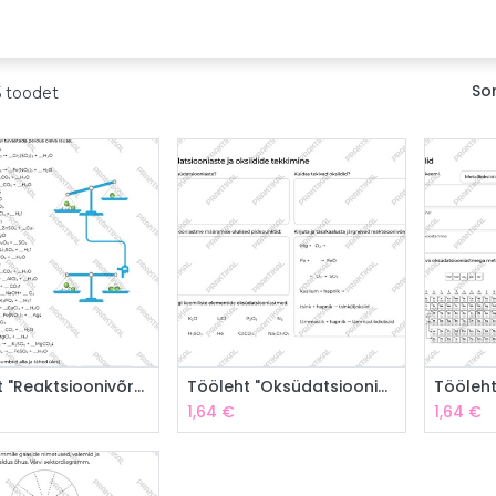
emia
Õppeplatvorm
Veebinarid
Uudised
Sor
5 toodet
Lisa ostukorvi
Lisa ostukorvi
L
Tööleht "Reaktsioonivõrrandid"
Tööleht "Oksüdatsiooniaste ja oksiidide tekkimine"
Tööleht
1,64
€
1,64
€