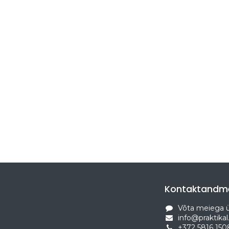
Kontaktandm
Võta meiega 
info@praktikal
+372 5816 150