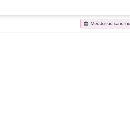
emia
Õppeplatvorm
Veebinarid
Uudised
Möödunud sündm