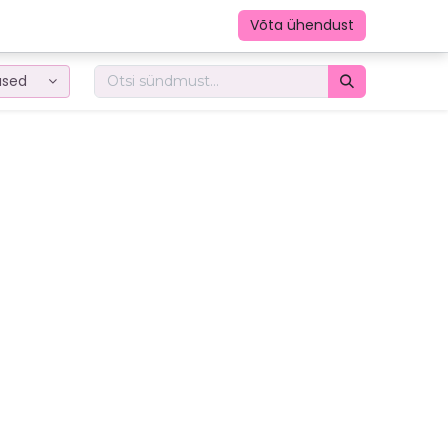
Võta ühendust
used