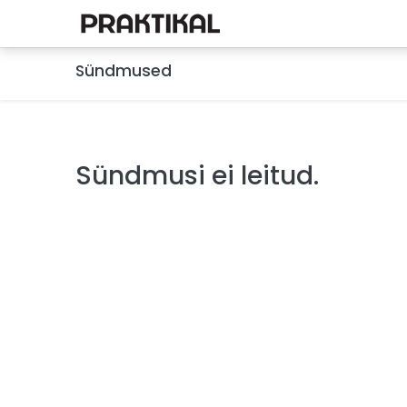
E-pood
Füüsika
Ke
Sündmused
Sündmusi ei leitud.