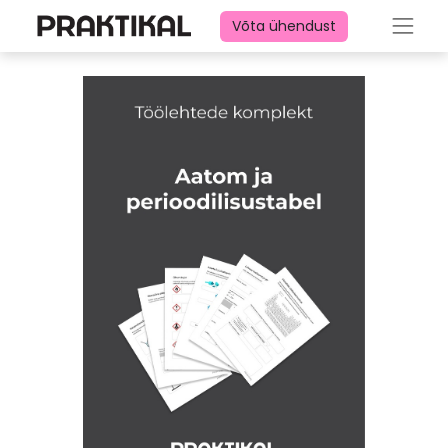
Võta ühendust