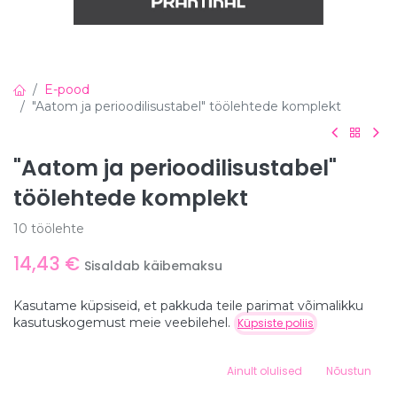
E-pood
"Aatom ja perioodilisustabel" töölehtede komplekt
"Aatom ja perioodilisustabel"
töölehtede komplekt
10 töölehte
14,43
€
Sisaldab käibemaksu
Kasutame küpsiseid, et pakkuda teile parimat võimalikku
Hind:
kasutuskogemust meie veebilehel.
Lisa ostukorvi
Küpsiste poliis
Lisa ostukorvi
14,43
€
0
Ainult olulised
Nõustun
Home
Search
Wishlist