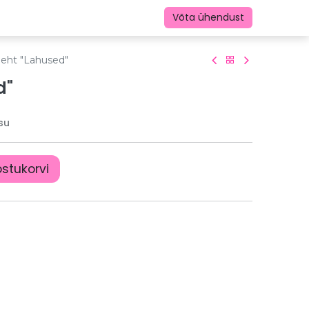
Võta ühendust
leht "Lahused"
d"
su
ostukorvi