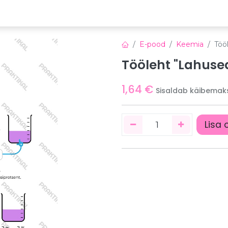
emia
Õppeplatvorm
Veebinarid
Uudised
E-pood
Keemia
Töö
Tööleht "Lahuse
1,64
€
Sisaldab käibemak
Lisa 