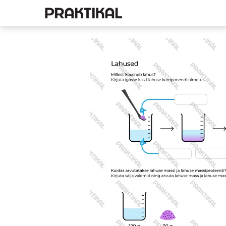
E-pood
Füüsika
Ke