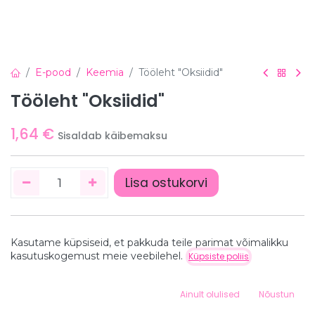
E-pood
Keemia
Tööleht "Oksiidid"
Tööleht "Oksiidid"
1,64
€
Sisaldab käibemaksu
Lisa ostukorvi
Kasutame küpsiseid, et pakkuda teile parimat võimalikku
Hind:
kasutuskogemust meie veebilehel.
Küpsiste poliis
Lisa ostukorvi
1,64
€
Detailid
0
Ainult olulised
Nõustun
Home
Search
Wishlist
Detailid puuduvad