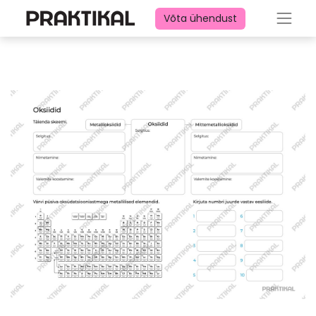
Võta ühendust